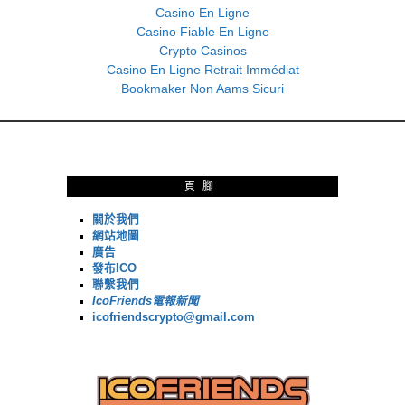
Casino En Ligne
Casino Fiable En Ligne
Crypto Casinos
Casino En Ligne Retrait Immédiat
Bookmaker Non Aams Sicuri
頁腳
關於我們
網站地圖
廣告
發布ICO
聯繫我們
IcoFriends電報新聞
icofriendscrypto@gmail.com