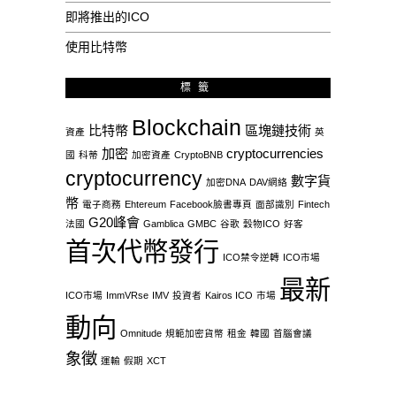
即將推出的ICO
使用比特幣
標籤
Blockchain
比特幣
區塊鏈技術
資產
英
加密
cryptocurrencies
國
科蒂
加密資產
CryptoBNB
cryptocurrency
數字貨
加密DNA
DAV網絡
幣
電子商務
Ehtereum
Facebook臉書專頁
面部識別
Fintech
G20峰會
法國
Gamblica
GMBC
谷歌
穀物ICO
好客
首次代幣發行
ICO禁令逆轉
ICO市場
最新
ICO市場
ImmVRse
IMV
投資者
Kairos ICO
市場
動向
Omnitude
規範加密貨幣
租金
韓國
首腦會議
象徵
運輸
假期
XCT