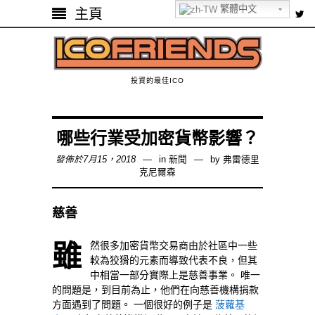
繁體中文
主頁
投資的最佳ICO
哪些行業受加密貨幣影響？
發佈於7月15，2018
in
新聞
by
弗雷德里
克尼爾森
慈善
雖然很多加密貨幣交易商由於社區中一些
較為狡猾的元素而導致代表不良，但其
中相當一部分實際上是慈善事業。 唯一
的問題是，到目前為止，他們在向慈善機構捐款
方面遇到了問題。 一個很好的例子是
菠蘿基