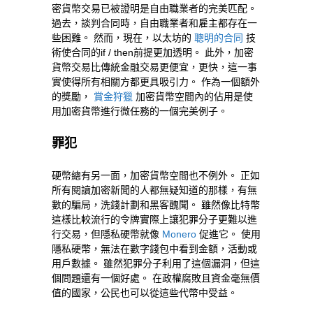
密貨幣交易已被證明是自由職業者的完美匹配。
過去，談判合同時，自由職業者和雇主都存在一
些困難。 然而，現在，以太坊的
聰明的合同
技
術使合同的if / then前提更加透明。 此外，加密
貨幣交易比傳統金融交易更便宜，更快，這一事
實使得所有相關方都更具吸引力。 作為一個額外
的獎勵，
賞金狩獵
加密貨幣空間內的佔用是使
用加密貨幣進行微任務的一個完美例子。
罪犯
硬幣總有另一面，加密貨幣空間也不例外。 正如
所有閱讀加密新聞的人都無疑知道的那樣，有無
數的騙局，洗錢計劃和黑客醜聞。 雖然像比特幣
這樣比較流行的令牌實際上讓犯罪分子更難以進
行交易，但隱私硬幣就像
Monero
促進它。 使用
隱私硬幣，無法在數字錢包中看到金額，活動或
用戶數據。 雖然犯罪分子利用了這個漏洞，但這
個問題還有一個好處。 在政權腐敗且資金毫無價
值的國家，公民也可以從這些代幣中受益。