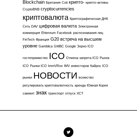
Blockchain
крипто-
Британия
Coti
крипто-активы
cryptocurrencies
CryptoBNB
криптовалюта
Криптографическая ДНК
цифровая валюта
Сеть DAV
Электронная
коммерция
Ehtereum
Facebook
распознавания лиц
G20 встреча на высшем
FinTech
Франция
уровне
Gamblica
GMBC
Google
Зерно ICO
ICO
гостеприимство
Отмена запрета ICO
Рынок
ICO
Рынки ICO
ImmVRse
IMV
инвесторов
Кайрос ICO
НОВОСТИ
рынки
всемство
регулировать криптовалютность
аренда
Южная Корея
знак
саммит
транспорт
отпуск
XCT