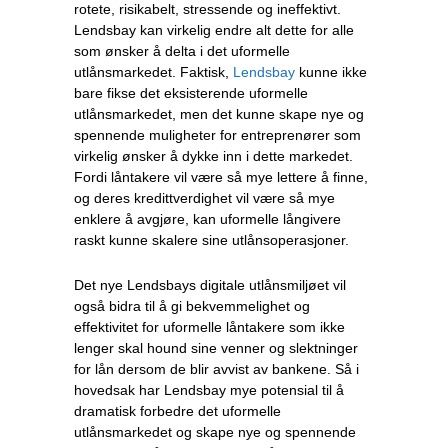
rotete, risikabelt, stressende og ineffektivt.
Lendsbay kan virkelig endre alt dette for alle
som ønsker å delta i det uformelle
utlånsmarkedet. Faktisk,
Lendsbay
kunne ikke
bare fikse det eksisterende uformelle
utlånsmarkedet, men det kunne skape nye og
spennende muligheter for entreprenører som
virkelig ønsker å dykke inn i dette markedet.
Fordi låntakere vil være så mye lettere å finne,
og deres kredittverdighet vil være så mye
enklere å avgjøre, kan uformelle långivere
raskt kunne skalere sine utlånsoperasjoner.
Det nye Lendsbays digitale utlånsmiljøet vil
også bidra til å gi bekvemmelighet og
effektivitet for uformelle låntakere som ikke
lenger skal hound sine venner og slektninger
for lån dersom de blir avvist av bankene. Så i
hovedsak har Lendsbay mye potensial til å
dramatisk forbedre det uformelle
utlånsmarkedet og skape nye og spennende