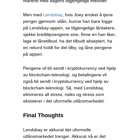
mareritt med dagens tilgjengelige metoder.
Men med
Lendsbay
, hvis Joey ønsket å tjene
penger gjennom utlån, kunne han bare logge
på Lendsbay-appen, se tilgjengelige låntakere,
sjekke kredittpoengene sine, finne en han liker,
lage et lånetilbud, ha det tilbudt akseptert, ha
en rekord holdt for det tilby, og låne pengene
på appen.
Pengene vil bli sendt i kryptokurrency ved hjelp
av blockchain-teknologi, og betalingene vil
også bli sendt i kryptokurrency ved hjelp av
blockchain-teknologi. Så, med Lendsbay,
elimineres all stress, risiko og stress som
eksisterer i det uformelle utlånsmarkedet.
Final Thoughts
Lendsbay er akkurat det uformelle
utlånsmarkedet trenger. Akkurat nå er det