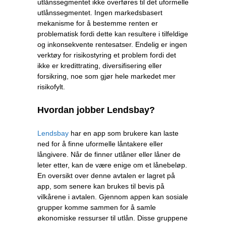
utlånssegmentet ikke overføres til det uformelle
utlånssegmentet. Ingen markedsbasert
mekanisme for å bestemme renten er
problematisk fordi dette kan resultere i tilfeldige
og inkonsekvente rentesatser. Endelig er ingen
verktøy for risikostyring et problem fordi det
ikke er kredittrating, diversifisering eller
forsikring, noe som gjør hele markedet mer
risikofylt.
Hvordan jobber Lendsbay?
Lendsbay
har en app som brukere kan laste
ned for å finne uformelle låntakere eller
långivere. Når de finner utlåner eller låner de
leter etter, kan de være enige om et lånebeløp.
En oversikt over denne avtalen er lagret på
app, som senere kan brukes til bevis på
vilkårene i avtalen. Gjennom appen kan sosiale
grupper komme sammen for å samle
økonomiske ressurser til utlån. Disse gruppene