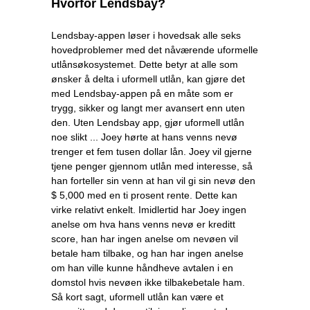
Hvorfor Lendsbay?
Lendsbay-appen løser i hovedsak alle seks
hovedproblemer med det nåværende uformelle
utlånsøkosystemet. Dette betyr at alle som
ønsker å delta i uformell utlån, kan gjøre det
med Lendsbay-appen på en måte som er
trygg, sikker og langt mer avansert enn uten
den. Uten Lendsbay app, gjør uformell utlån
noe slikt ... Joey hørte at hans venns nevø
trenger et fem tusen dollar lån. Joey vil gjerne
tjene penger gjennom utlån med interesse, så
han forteller sin venn at han vil gi sin nevø den
$ 5,000 med en ti prosent rente. Dette kan
virke relativt enkelt. Imidlertid har Joey ingen
anelse om hva hans venns nevø er kreditt
score, han har ingen anelse om nevøen vil
betale ham tilbake, og han har ingen anelse
om han ville kunne håndheve avtalen i en
domstol hvis nevøen ikke tilbakebetale ham.
Så kort sagt, uformell utlån kan være et