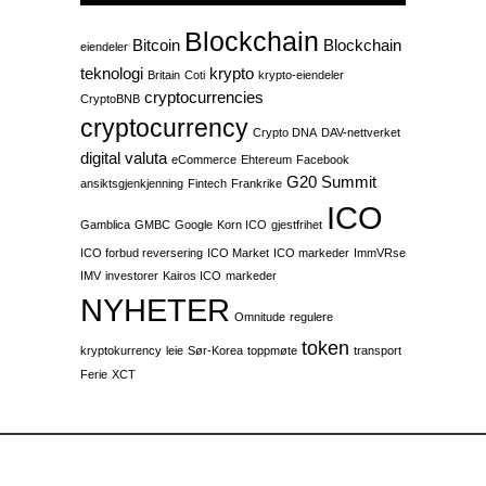
Blockchain
Bitcoin
Blockchain
eiendeler
teknologi
krypto
Britain
Coti
krypto-eiendeler
cryptocurrencies
CryptoBNB
cryptocurrency
Crypto DNA
DAV-nettverket
digital valuta
eCommerce
Ehtereum
Facebook
G20 Summit
ansiktsgjenkjenning
Fintech
Frankrike
ICO
Gamblica
GMBC
Google
Korn ICO
gjestfrihet
ICO forbud reversering
ICO Market
ICO markeder
ImmVRse
IMV
investorer
Kairos ICO
markeder
NYHETER
Omnitude
regulere
token
kryptokurrency
leie
Sør-Korea
toppmøte
transport
Ferie
XCT