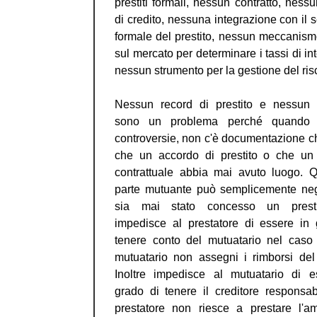
prestiti formali, nessun contratto, nessu
di credito, nessuna integrazione con il
formale del prestito, nessun meccanis
sul mercato per determinare i tassi di in
nessun strumento per la gestione del ris
Nessun record di prestito e nessun c
sono un problema perché quando 
controversie, non c'è documentazione c
che un accordo di prestito o che un
contrattuale abbia mai avuto luogo. Q
parte mutuante può semplicemente ne
sia mai stato concesso un presti
impedisce al prestatore di essere in 
tenere conto del mutuatario nel caso 
mutuatario non assegni i rimborsi del 
Inoltre impedisce al mutuatario di e
grado di tenere il creditore responsab
prestatore non riesce a prestare l'a