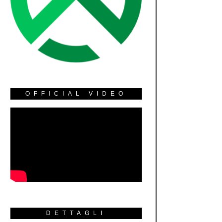
OFFICIAL VIDEO
DETTAGLI