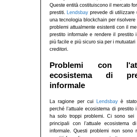
Queste entità costituiscono il mercato fo
prestiti.
Lendsbay
prevede di utilizzare
una tecnologia blockchain per risolvere 
problemi attualmente esistenti con il me
prestito informale e rendere il prestito 
più facile e più sicuro sia per i mutuatari
creditori.
Problemi con l'att
ecosistema di pres
informale
La ragione per cui
Lendsbay
è stato
perché l'attuale ecosistema di prestito 
ha solo troppi problemi. Ci sono sei 
principali con l'attuale ecosistema di
informale. Questi problemi non sono r