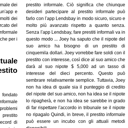
rmale dei
prestito informale. Ciò significa che chiunque
 un'app e
desideri partecipare al prestito informale può
molti dei
farlo con l'app Lendsbay in modo sicuro, sicuro e
rcato del
molto più avanzato rispetto a quanto senza.
informale
Senza l'app Lendsbay, fare prestiti informali va in
 che per i
questo modo ... Joey ha saputo che il nipote del
suo amico ha bisogno di un prestito di
cinquemila dollari. Joey vorrebbe fare soldi con il
uale
prestito con interesse, così dice al suo amico che
darà al suo nipote $ 5,000 ad un tasso di
tito
interesse del dieci percento. Questo può
sembrare relativamente semplice. Tuttavia, Joey
non ha idea di quale sia il punteggio di credito
del nipote del suo amico, non ha idea se il nipote
 fondato
lo ripagherà, e non ha idea se sarebbe in grado
informale
di far rispettare l'accordo in tribunale se il nipote
problemi
no ripagalo Quindi, in breve, il prestito informale
 prestito
può essere un incubo con gli attuali metodi
ecord di