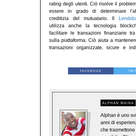
rating degli utenti. Ciò risolve il proble
essere in grado di determinare l'affi
creditizia del mutuatario. Il
Lendsb
utilizza anche la tecnologia blockc
facilitare le transazioni finanziarie tra
sulla piattaforma. Ciò aiuta a mantenere
transazioni organizzate, sicure e indis
FACEBOOK
TWI
ALPHAN MAINA
Alphan è uno svi
anni di esperienz
che trasmettono 