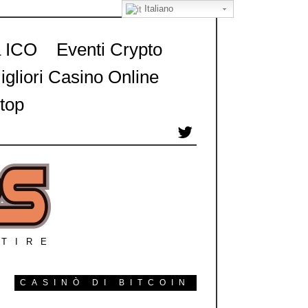
Italiano
a ICO
Eventi Crypto
igliori Casino Online
top
STIRE
CASINÒ DI BITCOIN