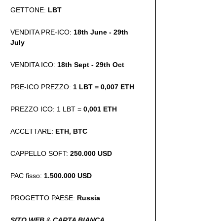
GETTONE:
LBT
VENDITA PRE-ICO:
18th June - 29th
July
VENDITA ICO:
18th Sept - 29th Oct
PRE-ICO PREZZO:
1 LBT = 0,007 ETH
PREZZO ICO: 1 LBT =
0,001 ETH
ACCETTARE:
ETH, BTC
CAPPELLO SOFT:
250.000 USD
PAC fisso:
1.500.000 USD
PROGETTO PAESE:
Russia
SITO WEB
&
CARTA BIANCA