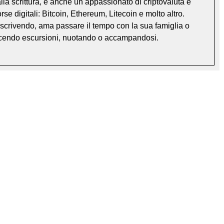
alla scrittura, è anche un appassionato di criptovaluta e
orse digitali: Bitcoin, Ethereum, Litecoin e molto altro.
crivendo, ama passare il tempo con la sua famiglia o
facendo escursioni, nuotando o accampandosi.