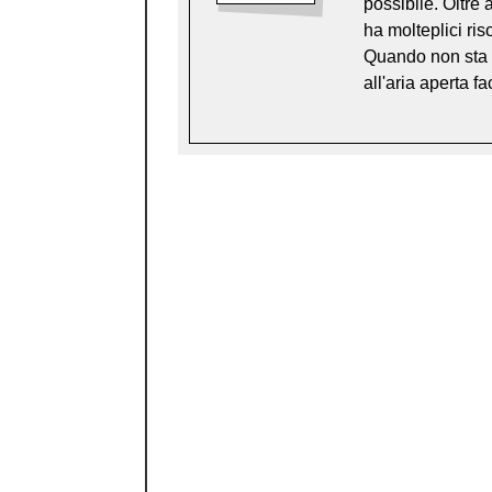
possibile. Oltre 
ha molteplici ris
Quando non sta s
all'aria aperta 