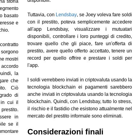
disponibili.
na storia
 segmento
Tuttavia, con
Lendsbay
, se Joey voleva fare soldi
mo basato
con il prestito, poteva semplicemente accedere
teresse e
all'app Lendsbay, visualizzare i mutuatari
chio.
disponibili, controllare i loro punteggi di credito,
trovare quello che gli piace, fare un'offerta di
ontratto
prestito, avere quello offerto accettato, tenere un
sorgono
record per quello offrire e prestare i soldi per
he mostri
l'app.
 accordo
uindi, la
I soldi verrebbero inviati in criptovaluta usando la
gare che
tecnologia blockchain ei pagamenti sarebbero
to. Ciò
anche inviati in criptovaluta usando la tecnologia
grado di
blockchain. Quindi, con Lendsbay, tutto lo stress,
in cui il
il rischio e il fastidio che esistono attualmente nel
prestito.
mercato del prestito informale sono eliminati.
ssere in
ile se il
Considerazioni finali
mmontare