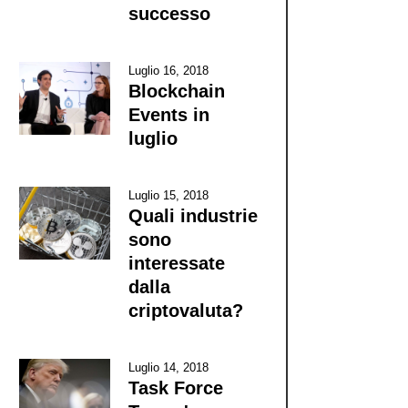
successo
Luglio 16, 2018
Blockchain
Events in
luglio
Luglio 15, 2018
Quali industrie
sono
interessate
dalla
criptovaluta?
Luglio 14, 2018
Task Force