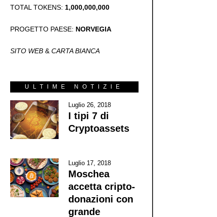
TOTAL TOKENS:
1,000,000,000
PROGETTO PAESE:
NORVEGIA
SITO WEB
&
CARTA BIANCA
ULTIME NOTIZIE
Luglio 26, 2018
I tipi 7 di
Cryptoassets
Luglio 17, 2018
Moschea
accetta cripto-
donazioni con
grande