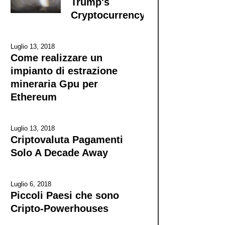
Trump's
Cryptocurrency
Luglio 13, 2018
Come realizzare un
impianto di estrazione
mineraria Gpu per
Ethereum
Luglio 13, 2018
Criptovaluta Pagamenti
Solo A Decade Away
Luglio 6, 2018
Piccoli Paesi che sono
Cripto-Powerhouses