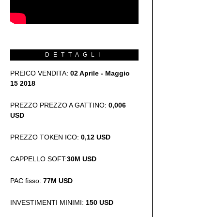
DETTAGLI
PREICO VENDITA:
02 Aprile - Maggio
15 2018
PREZZO PREZZO A GATTINO:
0,006
USD
PREZZO TOKEN ICO:
0,12 USD
CAPPELLO SOFT:
30M USD
PAC fisso:
77M USD
INVESTIMENTI MINIMI:
150 USD