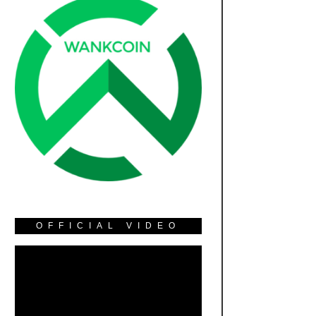
OFFICIAL VIDEO