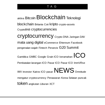
TAG
Blockchain
Bitcoin
Teknologi
aktiva
blockchain
kripto
Britania
Coti
crypto-assets
cryptocurrencies
CryptoBNB
cryptocurrency
Crypto DNA
Jaringan DAV
mata uang digital
eCommerce
Ehtereum
Facebook
G20 Summit
pengenalan wajah
Fintech
Perancis
ICO
Gamblica
GMBC
Google
Grain ICO
keramahan
Pembatalan larangan ICO
Pasar ICO
Pasar ICO
ImmVRse
NEWS
IMV
investor
Kairos ICO
pasar
Omnitude
mengatur cryptocurrency
Penawaran
Korea Selatan
puncak
token
angkutan
Liburan
XCT