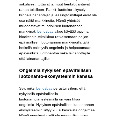
sukulaiset, tuttavat ja muut henkilöt antavat
rahaa toisilleen. Pankit, luottokorttikyselyt,
kiinnelainanantajat ja leasingtoimittajat eivät ole
osa näitä markkinoita. Nämä yhteisöt
muodostavat muodollisen luotonannon
markkinat.
Lendsbay
aikoo käyttää app- ja
blockchain-tekniikkaa ratkaisemaan paljon
epävirallisen luotonannon markkinoilla tällä
hetkellä esiintyviä ongelmia ja helpottamaan
epävirallista luotonantoa sekä lainanottajille
että lainanantajille.
Ongelmia nykyisen epävirallisen
luotonanto-ekosysteemin kanssa
Syy, miksi
Lendsbay
perustui siihen, että
nykyisellä epävirallisella
luotonantojärjestelmällä on vain liikaa
ongelmia. Nykyisen epävirallisen luotonannon
ekosysteemiin liittyy kuusi keskeistä ongelmaa.
Nämä ongelmat eivät ole muodollisia laina-