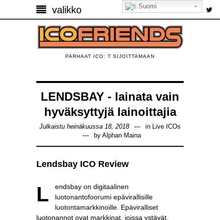
Suomi
valikko
PARHAAT ICO: T SIJOITTAMAAN
LENDSBAY - lainata vain
hyväksyttyjä lainoittajia
Julkaistu heinäkuussa 18, 2018
in
Live ICOs
by
Alphan Maina
Lendsbay ICO Review
Lendsbay on digitaalinen
luotonantofoorumi epävirallisille
luotontamarkkinoille. Epäviralliset
luotonannot ovat markkinat, joissa ystävät,