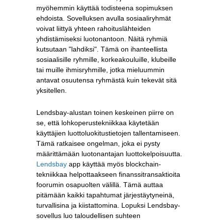
myöhemmin käyttää todisteena sopimuksen
ehdoista. Sovelluksen avulla sosiaaliryhmät
voivat liittyä yhteen rahoituslähteiden
yhdistämiseksi luotonantoon. Näitä ryhmiä
kutsutaan "lahdiksi". Tämä on ihanteellista
sosiaalisille ryhmille, korkeakouluille, klubeille
tai muille ihmisryhmille, jotka mieluummin
antavat osuutensa ryhmästä kuin tekevät sitä
yksitellen.
Lendsbay-alustan toinen keskeinen piirre on
se, että lohkoperustekniikkaa käytetään
käyttäjien luottoluokitustietojen tallentamiseen.
Tämä ratkaisee ongelman, joka ei pysty
määrittämään luotonantajan luottokelpoisuutta.
Lendsbay
app käyttää myös blockchain-
tekniikkaa helpottaakseen finanssitransaktioita
foorumin osapuolten välillä. Tämä auttaa
pitämään kaikki tapahtumat järjestäytyneinä,
turvallisina ja kiistattomina. Lopuksi Lendsbay-
sovellus luo taloudellisen suhteen