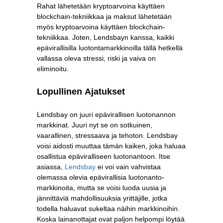
Rahat lähetetään kryptoarvoina käyttäen
blockchain-tekniikkaa ja maksut lähetetään
myös kryptoarvoina käyttäen blockchain-
tekniikkaa. Joten, Lendsbayn kanssa, kaikki
epävirallisilla luotontamarkkinoilla tällä hetkellä
vallassa oleva stressi, riski ja vaiva on
eliminoitu.
Lopullinen Ajatukset
Lendsbay on juuri epävirallisen luotonannon
markkinat. Juuri nyt se on sotkuinen,
vaarallinen, stressaava ja tehoton. Lendsbay
voisi aidosti muuttaa tämän kaiken, joka haluaa
osallistua epäviralliseen luotonantoon. Itse
asiassa,
Lendsbay
ei voi vain vahvistaa
olemassa olevia epävirallisia luotonanto-
markkinoita, mutta se voisi luoda uusia ja
jännittäviä mahdollisuuksia yrittäjille, jotka
todella haluavat sukeltaa näihin markkinoihin.
Koska lainanottajat ovat paljon helpompi löytää