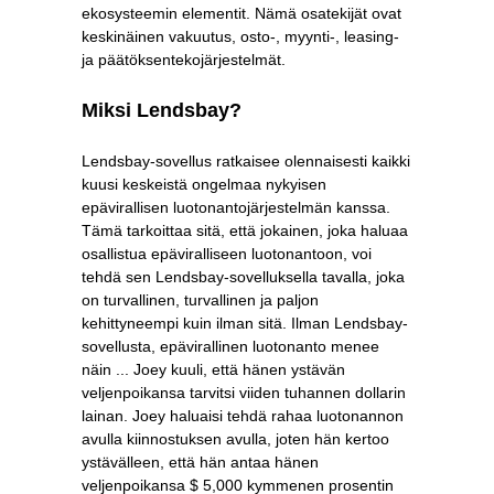
ekosysteemin elementit. Nämä osatekijät ovat
keskinäinen vakuutus, osto-, myynti-, leasing-
ja päätöksentekojärjestelmät.
Miksi Lendsbay?
Lendsbay-sovellus ratkaisee olennaisesti kaikki
kuusi keskeistä ongelmaa nykyisen
epävirallisen luotonantojärjestelmän kanssa.
Tämä tarkoittaa sitä, että jokainen, joka haluaa
osallistua epäviralliseen luotonantoon, voi
tehdä sen Lendsbay-sovelluksella tavalla, joka
on turvallinen, turvallinen ja paljon
kehittyneempi kuin ilman sitä. Ilman Lendsbay-
sovellusta, epävirallinen luotonanto menee
näin ... Joey kuuli, että hänen ystävän
veljenpoikansa tarvitsi viiden tuhannen dollarin
lainan. Joey haluaisi tehdä rahaa luotonannon
avulla kiinnostuksen avulla, joten hän kertoo
ystävälleen, että hän antaa hänen
veljenpoikansa $ 5,000 kymmenen prosentin