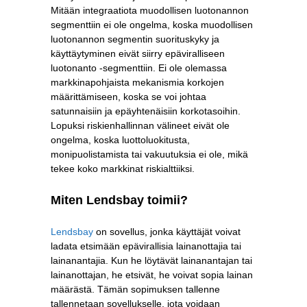
Mitään integraatiota muodollisen luotonannon
segmenttiin ei ole ongelma, koska muodollisen
luotonannon segmentin suorituskyky ja
käyttäytyminen eivät siirry epäviralliseen
luotonanto -segmenttiin. Ei ole olemassa
markkinapohjaista mekanismia korkojen
määrittämiseen, koska se voi johtaa
satunnaisiin ja epäyhtenäisiin korkotasoihin.
Lopuksi riskienhallinnan välineet eivät ole
ongelma, koska luottoluokitusta,
monipuolistamista tai vakuutuksia ei ole, mikä
tekee koko markkinat riskialttiiksi.
Miten Lendsbay toimii?
Lendsbay
on sovellus, jonka käyttäjät voivat
ladata etsimään epävirallisia lainanottajia tai
lainanantajia. Kun he löytävät lainanantajan tai
lainanottajan, he etsivät, he voivat sopia lainan
määrästä. Tämän sopimuksen tallenne
tallennetaan sovellukselle, jota voidaan