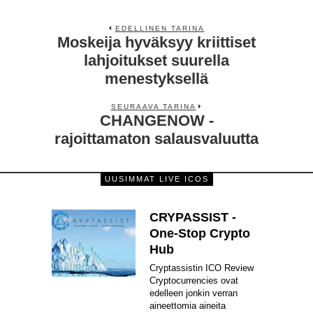
EDELLINEN TARINA
Moskeija hyväksyy kriittiset
lahjoitukset suurella
menestyksellä
SEURAAVA TARINA
CHANGENOW -
rajoittamaton salausvaluutta
UUSIMMAT LIVE ICOS
CRYPASSIST -
One-Stop Crypto
Hub
Cryptassistin ICO Review
Cryptocurrencies ovat
edelleen jonkin verran
aineettomia aineita