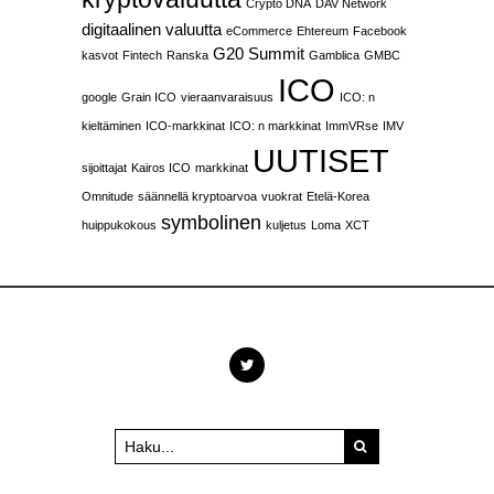
Crypto DNA
DAV Network
digitaalinen valuutta
eCommerce
Ehtereum
Facebook
G20 Summit
kasvot
Fintech
Ranska
Gamblica
GMBC
ICO
google
Grain ICO
vieraanvaraisuus
ICO: n
kieltäminen
ICO-markkinat
ICO: n markkinat
ImmVRse
IMV
UUTISET
sijoittajat
Kairos ICO
markkinat
Omnitude
säännellä kryptoarvoa
vuokrat
Etelä-Korea
symbolinen
huippukokous
kuljetus
Loma
XCT