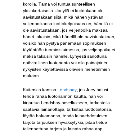
korolla. Tämä voi tuntua suhteellisen
yksinkertaiselta. Joeyllä ei kuitenkaan ole
aavistustakaan siitä, mikä hänen ystävän
veljenpoikansa luottokelpoisuus on, hänellä ei
ole aavistustakaan, jos veljenpoika maksaa
hänet takaisin, eikä hänellä ole aavistustakaan,
voisiko hän pystyä panemaan sopimuksen
täytäntöön tuomioistuimessa, jos veljenpoika ei
maksa takaisin hänelle. Lyhyesti sanottuna
epävirallinen luotonanto voi olla painajainen
nykyisten käytettävissä olevien menetelmien
mukaan.
Kuitenkin kanssa
Lendsbay
, jos Joey halusi
tehdä rahaa luotonannon kautta, hän voi
kirjautua Lendsbay-sovellukseen, tarkastella
saatavia lainanottajia, tarkistaa luottotietonsa,
löytää haluamansa, tehdä lainaehdotuksen,
tarjota tarjouksen hyväksytyksi, pitää tietue
tallennettuna tarjota ja lainata rahaa app.