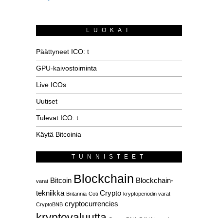
LUOKAT
Päättyneet ICO: t
GPU-kaivostoiminta
Live ICOs
Uutiset
Tulevat ICO: t
Käytä Bitcoinia
TUNNISTEET
Blockchain
Bitcoin
Blockchain-
varat
tekniikka
Crypto
Britannia
Coti
kryptoperiodin varat
cryptocurrencies
CryptoBNB
kryptovaluutta