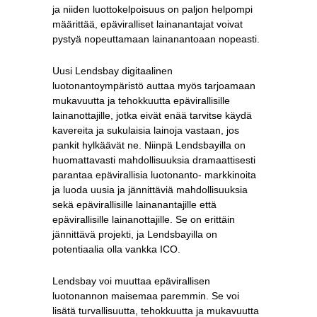
ja niiden luottokelpoisuus on paljon helpompi
määrittää, epäviralliset lainanantajat voivat
pystyä nopeuttamaan lainanantoaan nopeasti.
Uusi Lendsbay digitaalinen
luotonantoympäristö auttaa myös tarjoamaan
mukavuutta ja tehokkuutta epävirallisille
lainanottajille, jotka eivät enää tarvitse käydä
kavereita ja sukulaisia ​​lainoja vastaan, jos
pankit hylkäävät ne. Niinpä Lendsbayilla on
huomattavasti mahdollisuuksia dramaattisesti
parantaa epävirallisia luotonanto- markkinoita
ja luoda uusia ja jännittäviä mahdollisuuksia
sekä epävirallisille lainanantajille että
epävirallisille lainanottajille. Se on erittäin
jännittävä projekti, ja Lendsbayilla on
potentiaalia olla vankka ICO.
Lendsbay voi muuttaa epävirallisen
luotonannon maisemaa paremmin. Se voi
lisätä turvallisuutta, tehokkuutta ja mukavuutta