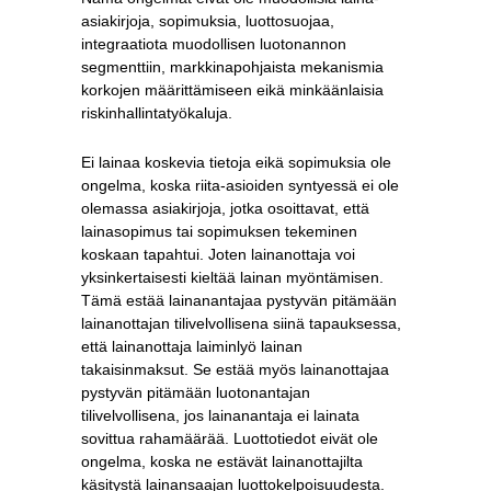
asiakirjoja, sopimuksia, luottosuojaa,
integraatiota muodollisen luotonannon
segmenttiin, markkinapohjaista mekanismia
korkojen määrittämiseen eikä minkäänlaisia ​​
riskinhallintatyökaluja.
Ei lainaa koskevia tietoja eikä sopimuksia ole
ongelma, koska riita-asioiden syntyessä ei ole
olemassa asiakirjoja, jotka osoittavat, että
lainasopimus tai sopimuksen tekeminen
koskaan tapahtui. Joten lainanottaja voi
yksinkertaisesti kieltää lainan myöntämisen.
Tämä estää lainanantajaa pystyvän pitämään
lainanottajan tilivelvollisena siinä tapauksessa,
että lainanottaja laiminlyö lainan
takaisinmaksut. Se estää myös lainanottajaa
pystyvän pitämään luotonantajan
tilivelvollisena, jos lainanantaja ei lainata
sovittua rahamäärää. Luottotiedot eivät ole
ongelma, koska ne estävät lainanottajilta
käsitystä lainansaajan luottokelpoisuudesta.