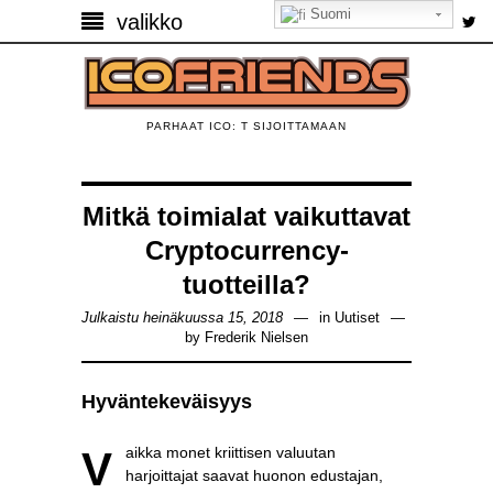
Suomi
valikko
PARHAAT ICO: T SIJOITTAMAAN
Mitkä toimialat vaikuttavat
Cryptocurrency-
tuotteilla?
Julkaistu heinäkuussa 15, 2018
in
Uutiset
by
Frederik Nielsen
Hyväntekeväisyys
Vaikka monet kriittisen valuutan
harjoittajat saavat huonon edustajan,