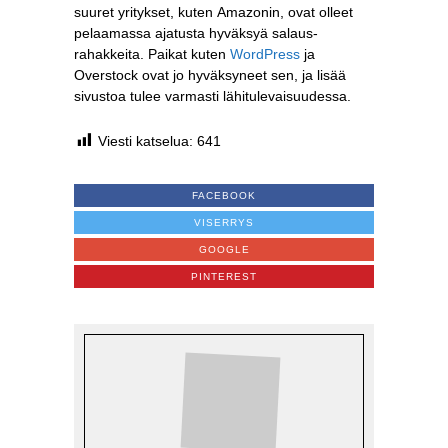
suuret yritykset, kuten Amazonin, ovat olleet
pelaamassa ajatusta hyväksyä salaus-
rahakkeita. Paikat kuten
WordPress
ja
Overstock ovat jo hyväksyneet sen, ja lisää
sivustoa tulee varmasti lähitulevaisuudessa.
Viesti katselua:
641
FACEBOOK
VISERRYS
GOOGLE
PINTEREST