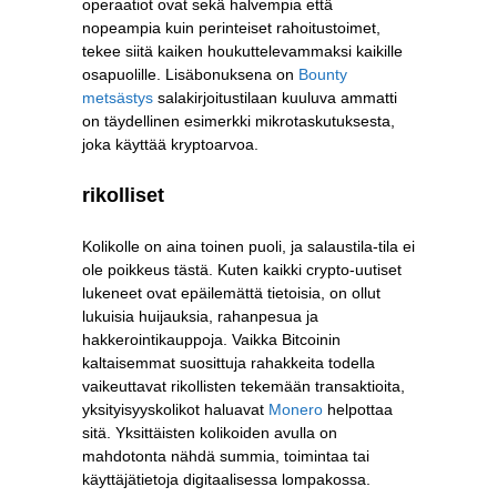
operaatiot ovat sekä halvempia että
nopeampia kuin perinteiset rahoitustoimet,
tekee siitä kaiken houkuttelevammaksi kaikille
osapuolille. Lisäbonuksena on
Bounty
metsästys
salakirjoitustilaan kuuluva ammatti
on täydellinen esimerkki mikrotaskutuksesta,
joka käyttää kryptoarvoa.
rikolliset
Kolikolle on aina toinen puoli, ja salaustila-tila ei
ole poikkeus tästä. Kuten kaikki crypto-uutiset
lukeneet ovat epäilemättä tietoisia, on ollut
lukuisia huijauksia, rahanpesua ja
hakkerointikauppoja. Vaikka Bitcoinin
kaltaisemmat suosittuja rahakkeita todella
vaikeuttavat rikollisten tekemään transaktioita,
yksityisyyskolikot haluavat
Monero
helpottaa
sitä. Yksittäisten kolikoiden avulla on
mahdotonta nähdä summia, toimintaa tai
käyttäjätietoja digitaalisessa lompakossa.