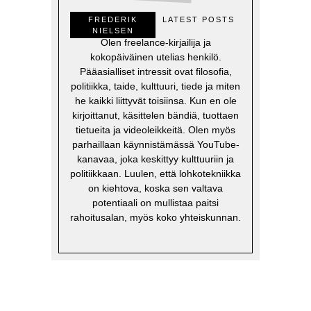
FREDERIK
LATEST POSTS
NIELSEN
Olen freelance-kirjailija ja
kokopäiväinen utelias henkilö.
Pääasialliset intressit ovat filosofia,
politiikka, taide, kulttuuri, tiede ja miten
he kaikki liittyvät toisiinsa. Kun en ole
kirjoittanut, käsittelen bändiä, tuottaen
tietueita ja videoleikkeitä. Olen myös
parhaillaan käynnistämässä YouTube-
kanavaa, joka keskittyy kulttuuriin ja
politiikkaan. Luulen, että lohkotekniikka
on kiehtova, koska sen valtava
potentiaali on mullistaa paitsi
rahoitusalan, myös koko yhteiskunnan.