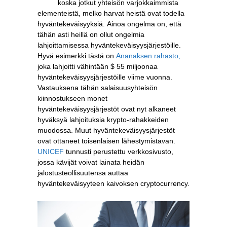
koska jotkut yhteisön varjokkaimmista
elementeistä, melko harvat heistä ovat todella
hyväntekeväisyyksiä. Ainoa ongelma on, että
tähän asti heillä on ollut ongelmia
lahjoittamisessa hyväntekeväisyysjärjestöille.
Hyvä esimerkki tästä on
Ananaksen rahasto,
joka lahjoitti vähintään $ 55 miljoonaa
hyväntekeväisyysjärjestöille viime vuonna.
Vastauksena tähän salaisuusyhteisön
kiinnostukseen monet
hyväntekeväisyysjärjestöt ovat nyt alkaneet
hyväksyä lahjoituksia krypto-rahakkeiden
muodossa. Muut hyväntekeväisyysjärjestöt
ovat ottaneet toisenlaisen lähestymistavan.
UNICEF
tunnusti perustettu verkkosivusto,
jossa kävijät voivat lainata heidän
jalostusteollisuutensa auttaa
hyväntekeväisyyteen kaivoksen cryptocurrency.