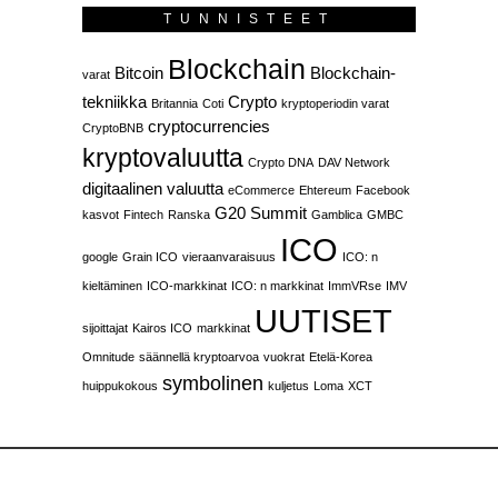
TUNNISTEET
Blockchain
Bitcoin
Blockchain-
varat
tekniikka
Crypto
Britannia
Coti
kryptoperiodin varat
cryptocurrencies
CryptoBNB
kryptovaluutta
Crypto DNA
DAV Network
digitaalinen valuutta
eCommerce
Ehtereum
Facebook
G20 Summit
kasvot
Fintech
Ranska
Gamblica
GMBC
ICO
google
Grain ICO
vieraanvaraisuus
ICO: n
kieltäminen
ICO-markkinat
ICO: n markkinat
ImmVRse
IMV
UUTISET
sijoittajat
Kairos ICO
markkinat
Omnitude
säännellä kryptoarvoa
vuokrat
Etelä-Korea
symbolinen
huippukokous
kuljetus
Loma
XCT