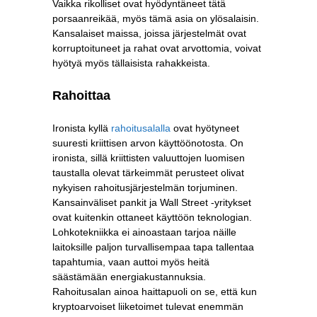
Vaikka rikolliset ovat hyödyntäneet tätä
porsaanreikää, myös tämä asia on ylösalaisin.
Kansalaiset maissa, joissa järjestelmät ovat
korruptoituneet ja rahat ovat arvottomia, voivat
hyötyä myös tällaisista rahakkeista.
Rahoittaa
Ironista kyllä
rahoitusalalla
ovat hyötyneet
suuresti kriittisen arvon käyttöönotosta. On
ironista, sillä kriittisten valuuttojen luomisen
taustalla olevat tärkeimmät perusteet olivat
nykyisen rahoitusjärjestelmän torjuminen.
Kansainväliset pankit ja Wall Street -yritykset
ovat kuitenkin ottaneet käyttöön teknologian.
Lohkotekniikka ei ainoastaan ​​tarjoa näille
laitoksille paljon turvallisempaa tapa tallentaa
tapahtumia, vaan auttoi myös heitä
säästämään energiakustannuksia.
Rahoitusalan ainoa haittapuoli on se, että kun
kryptoarvoiset liiketoimet tulevat enemmän