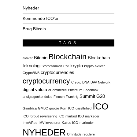
Nyheder
Kommende ICO'er
Brug Bitcoin
TAGS
Blockchain
Bitcoin
Blockchain
aktiver
teknologi
krypto
Storbritannien
Coti
krypto-aktiver
cryptocurrencies
CryptoBNB
cryptocurrency
Crypto DNA
DAV Network
digital valuta
eCommerce
Ehtereum
Facebook
Summit G20
ansigtsgenkendelse
Fintech
Frankrig
ICO
Gamblica
GMBC
google
Korn ICO
gæstfrihed
ICO forbud reversering
ICO marked
ICO markeder
ImmVRse
IMV
investorer
Kairos ICO
markeder
NYHEDER
Omnitude
regulere