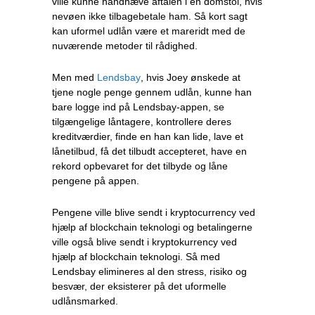
ville kunne håndhæve aftalen i en domstol, hvis
nevøen ikke tilbagebetale ham. Så kort sagt
kan uformel udlån være et mareridt med de
nuværende metoder til rådighed.
Men med
Lendsbay
, hvis Joey ønskede at
tjene nogle penge gennem udlån, kunne han
bare logge ind på Lendsbay-appen, se
tilgængelige låntagere, kontrollere deres
kreditværdier, finde en han kan lide, lave et
lånetilbud, få det tilbudt accepteret, have en
rekord opbevaret for det tilbyde og låne
pengene på appen.
Pengene ville blive sendt i kryptocurrency ved
hjælp af blockchain teknologi og betalingerne
ville også blive sendt i kryptokurrency ved
hjælp af blockchain teknologi. Så med
Lendsbay elimineres al den stress, risiko og
besvær, der eksisterer på det uformelle
udlånsmarked.