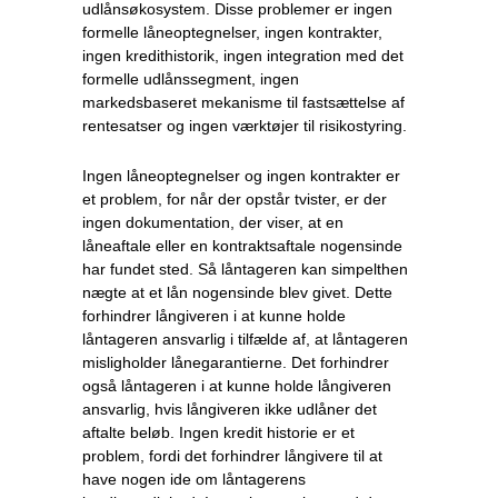
udlånsøkosystem. Disse problemer er ingen
formelle låneoptegnelser, ingen kontrakter,
ingen kredithistorik, ingen integration med det
formelle udlånssegment, ingen
markedsbaseret mekanisme til fastsættelse af
rentesatser og ingen værktøjer til risikostyring.
Ingen låneoptegnelser og ingen kontrakter er
et problem, for når der opstår tvister, er der
ingen dokumentation, der viser, at en
låneaftale eller en kontraktsaftale nogensinde
har fundet sted. Så låntageren kan simpelthen
nægte at et lån nogensinde blev givet. Dette
forhindrer långiveren i at kunne holde
låntageren ansvarlig i tilfælde af, at låntageren
misligholder lånegarantierne. Det forhindrer
også låntageren i at kunne holde långiveren
ansvarlig, hvis långiveren ikke udlåner det
aftalte beløb. Ingen kredit historie er et
problem, fordi det forhindrer långivere til at
have nogen ide om låntagerens