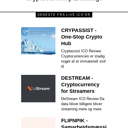
SENESTE FRA LIVE ICO'ER
CRYPASSIST -
One-Stop Crypto
Hub
Cryptassist ICO Review
Cryptocurrencies er stadig
noget af et immaterielt stof
til
DESTREAM -
Cryptocurrency
for Streamers
DeStream ICO Review Da
data bliver billigere bliver
streaming mere og mere
FLIPNPIK -
Samarbejdsmæssig