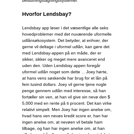
beslutningstagningssystemer.
Hvorfor Lendsbay?
Lendsbay app løser i det væsentlige alle seks
hovedproblemer med det nuværende uformelle
udlånsøkosystem. Det betyder, at enhver, der
gerne vil deltage i uformel udlån, kan gøre det
med Lendsbay-appen på en måde, der er
sikker, sikker og meget mere avanceret end
uden den. Uden Lendsbay appen foregår
uformel udlån noget som dette ... Joey hørte,
at hans vens søskende har brug for et lån på
fem tusind dollars. Joey vil gerne tjene nogle
penge gennem udlån med interesse, så han
fortæller sin ven, at han vil give sin nevø den $
5,000 med en rente på ti procent. Det kan virke
relativt simpelt. Men Joey har ingen anelse om,
hvad hans ven nevøs kredit score er, han har
ingen anelse om, at nevøen vil betale ham
tilbage, og han har ingen anelse om, at han