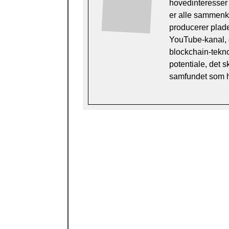
hovedinteresser e
er alle sammenkny
producerer plade
YouTube-kanal, der
blockchain-tekn
potentiale, det s
samfundet som 