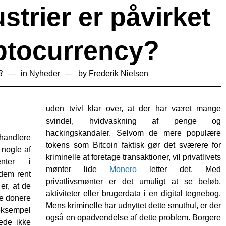
strier er påvirket
ptocurrency?
8
in
Nyheder
by
Frederik Nielsen
uden tvivl klar over, at der har været mange
svindel, hvidvaskning af penge og
hackingskandaler. Selvom de mere populære
handlere
tokens som Bitcoin faktisk gør det sværere for
 nogle af
kriminelle at foretage transaktioner, vil privatlivets
enter i
mønter lide
Monero
letter det. Med
 dem rent
privatlivsmønter er det umuligt at se beløb,
er, at de
aktiviteter eller brugerdata i en digital tegnebog.
ne donere
Mens kriminelle har udnyttet dette smuthul, er der
 eksempel
også en opadvendelse af dette problem. Borgere
de ikke