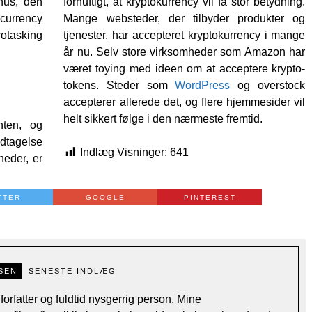
nus, den
fornuftigt, at kryptokurrency vil få stor betydning.
currency
Mange websteder, der tilbyder produkter og
otasking
tjenester, har accepteret kryptokurrency i mange
år nu. Selv store virksomheder som Amazon har
været toying med ideen om at acceptere krypto-
tokens. Steder som
WordPress
og overstock
accepterer allerede det, og flere hjemmesider vil
helt sikkert følge i den nærmeste fremtid.
nten, og
dtagelse
Indlæg Visninger:
641
heder, er
TTER
GOOGLE
PINTEREST
SEN
SENESTE INDLÆG
forfatter og fuldtid nysgerrig person. Mine