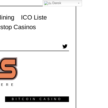
Dansk
ining
ICO Liste
top Casinos
TERE
BITCOIN CASINO