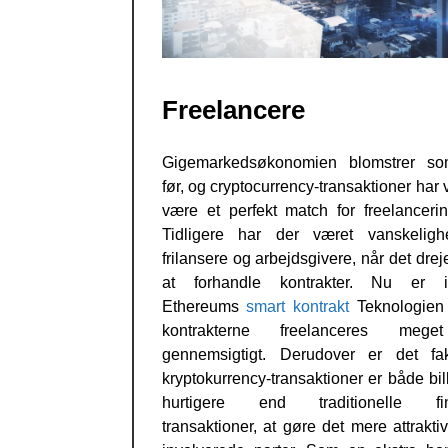
Freelancere
Gigemarkedsøkonomien blomstrer so
før, og cryptocurrency-transaktioner har v
være et perfekt match for freelancerin
Tidligere har der været vanskeligh
frilansere og arbejdsgivere, når det drej
at forhandle kontrakter. Nu er im
Ethereums
smart kontrakt
Teknologien
kontrakterne freelanceres meg
gennemsigtigt. Derudover er det fa
kryptokurrency-transaktioner er både bil
hurtigere end traditionelle fina
transaktioner, at gøre det mere attraktivt