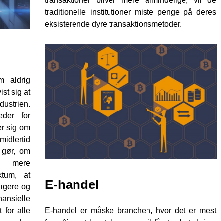
transaktioner bliver mere almindelige, vil de
traditionelle institutioner miste penge på deres
eksisterende dyre transaktionsmetoder.
m aldrig
ist sig at
dustrien.
eder for
er sig om
idlertid
 gør, om
et mere
ktum, at
E-handel
ligere og
nsielle
 for alle
E-handel er måske branchen, hvor det er mest