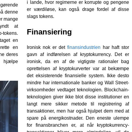
i lande, hvor regimerne er korrupte og pengene
lgørende
er værdiløse, kan også drage fordel af disse
 på denne
slags tokens.
 er mange
yndt at
Finansiering
-tokens.
taget en
ette en
Ironisk nok er det
finansindustrien
har haft stor
ne deres
gavn af indførelsen af ​​kryptokurrency. Det er
hjælpe
ironisk, da en af ​​de vigtigste rationaler bag
oprettelsen af ​​kryptokurverter var at bekæmpe
det eksisterende finansielle system. Ikke desto
mindre har internationale banker og Wall Street-
virksomheder vedtaget teknologien. Blockchain-
teknologien giver ikke blot disse institutioner en
langt mere sikker metode til registrering af
transaktioner, men har også hjulpet dem med at
spare på energikostnader. Den eneste ulempe
for finansbranchen er, at når kryptokurrency-