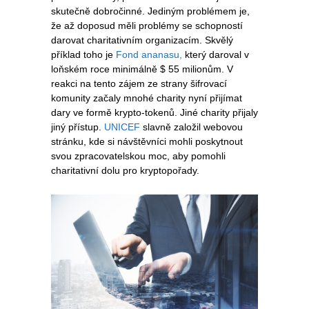
skutečně dobročinné. Jediným problémem je,
že až doposud měli problémy se schopností
darovat charitativním organizacím. Skvělý
příklad toho je
Fond ananasu,
který daroval v
loňském roce minimálně $ 55 milionům. V
reakci na tento zájem ze strany šifrovací
komunity začaly mnohé charity nyní přijímat
dary ve formě krypto-tokenů. Jiné charity přijaly
jiný přístup.
UNICEF
slavně založil webovou
stránku, kde si návštěvníci mohli poskytnout
svou zpracovatelskou moc, aby pomohli
charitativní dolu pro kryptopořady.