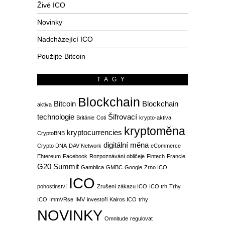
Živé ICO
Novinky
Nadcházející ICO
Použijte Bitcoin
TAGY
Blockchain
Bitcoin
Blockchain
aktiva
technologie
Šifrovací
Británie
Coti
krypto-aktiva
kryptoměna
kryptocurrencies
CryptoBNB
digitální měna
Crypto DNA
DAV Network
eCommerce
Ehtereum
Facebook
Rozpoznávání obličeje
Fintech
Francie
G20 Summit
Gamblica
GMBC
Google
Zrno ICO
ICO
pohostinství
Zrušení zákazu ICO
ICO trh
Trhy
ICO
ImmVRse
IMV
investoři
Kairos ICO
trhy
NOVINKY
Omnitude
regulovat