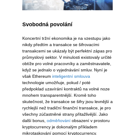
Svobodná povolání
Koncertní tržní ekonomika je na vzestupu jako
nikdy předtím a transakce se šifrovacími
transakcemi se ukázaly být perfektní zápas pro
průmyslový sektor. V minulosti existovaly určité
obtíže pro volné pracovníky a zaměstnavatele,
když se jednalo o vyjednávání smluv. Nyní je
však Ethereum
inteligentní smlouva
technologie umožňuje, pokud / poté
předpoklad uzavírání kontraktů na volné noze
mnohem transparentnější. Kromě toho
skutečnost, že transakce se šifry jsou levnější a
rychlejší než tradiční finanční transakce, je pro
všechny zúčastněné strany přitažlivější. Jako
další bonus,
odměňování
obsazení v prostoru
kryptocurrency je dokonalým příkladem
mikrotaskování pomocí kryptocurrency.