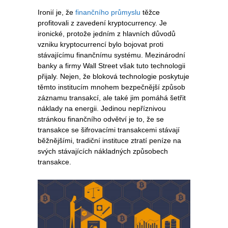
Ironií je, že
finančního průmyslu
těžce
profitovali z zavedení kryptocurrency. Je
ironické, protože jedním z hlavních důvodů
vzniku kryptocurrencí bylo bojovat proti
stávajícímu finančnímu systému. Mezinárodní
banky a firmy Wall Street však tuto technologii
přijaly. Nejen, že bloková technologie poskytuje
těmto institucím mnohem bezpečnější způsob
záznamu transakcí, ale také jim pomáhá šetřit
náklady na energii. Jedinou nepříznivou
stránkou finančního odvětví je to, že se
transakce se šifrovacími transakcemi stávají
běžnějšími, tradiční instituce ztratí peníze na
svých stávajících nákladných způsobech
transakce.