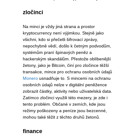
zločinci
Na minci je vždy jiná strana a prostor
kryptocurrency není výjimkou. Stejně jako
všichni, kdo si přečetli šifrovací zprávy,
nepochybně vědí, došlo k četným podvodům,
systémům praní špinavých peněz a
hackerským skandálům. Přestože oblíbenější
žetony, jako je Bitcoin, činí pro zločince těžší
transakce, mince pro ochranu osobních údajů
Monero
usnadňuje to. S mincemi na ochranu
osobních údajů nelze v digitální peněžence
zobrazit částky, aktivity nebo uživatelská data.
Zatímco zločinci využili této mezery, je zde i
tento problém. Občané v zemích, kde jsou
režimy poškozeny a peníze jsou bezcenné,
mohou také těžit z těchto druhů žetonů.
finance